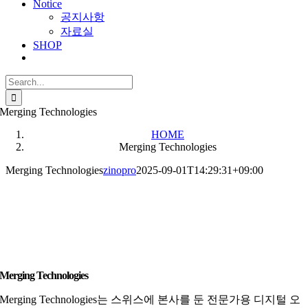
Notice
공지사항
자료실
SHOP
Search
for:
Merging Technologies
HOME
Merging Technologies
Merging Technologies
zinopro
2025-09-01T14:29:31+09:00
Merging Technologies
Merging Technologies는 스위스에 본사를 둔 전문가용 디지털 오