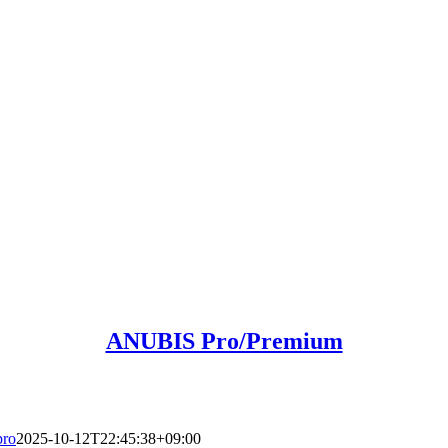
ANUBIS Pro/Premium
pro
2025-10-12T22:45:38+09:00