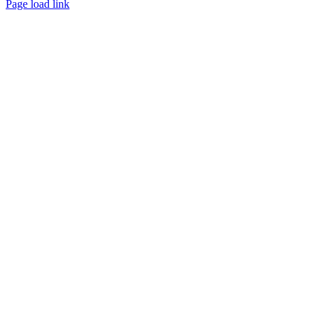
Page load link
Go
to
Top