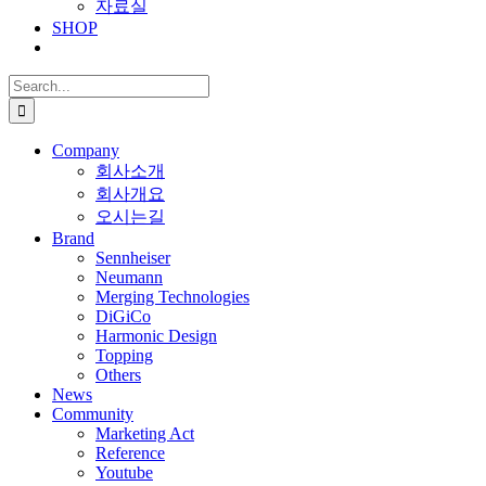
자료실
SHOP
Search
for:
Company
회사소개
회사개요
오시는길
Brand
Sennheiser
Neumann
Merging Technologies
DiGiCo
Harmonic Design
Topping
Others
News
Community
Marketing Act
Reference
Youtube