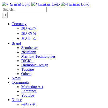
Skip
to
Search
content
for:
Company
회사소개
회사개요
오시는길
Brand
Sennheiser
Neumann
Merging Technologies
DiGiCo
Harmonic Design
Topping
Others
News
Community
Marketing Act
Reference
Youtube
Notice
공지사항