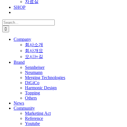
자료실
SHOP
Search
for:
Company
회사소개
회사개요
오시는길
Brand
Sennheiser
Neumann
Merging Technologies
DiGiCo
Harmonic Design
Topping
Others
News
Community
Marketing Act
Reference
Youtube