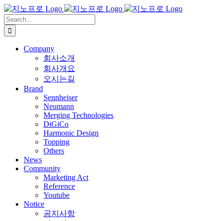
Skip
to
Search
content
for:
Company
회사소개
회사개요
오시는길
Brand
Sennheiser
Neumann
Merging Technologies
DiGiCo
Harmonic Design
Topping
Others
News
Community
Marketing Act
Reference
Youtube
Notice
공지사항