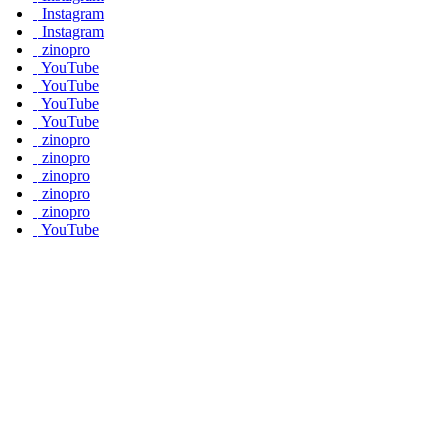
Instagram
Instagram
zinopro
YouTube
YouTube
YouTube
YouTube
zinopro
zinopro
zinopro
zinopro
zinopro
YouTube