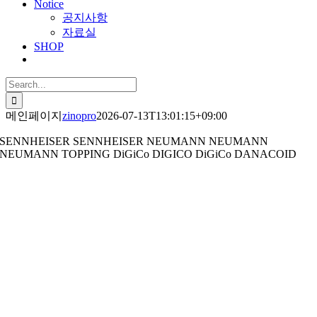
Notice
공지사항
자료실
SHOP
Search
for:
메인페이지
zinopro
2026-07-13T13:01:15+09:00
SENNHEISER
SENNHEISER
NEUMANN
NEUMANN
NEUMANN
TOPPING
DiGiCo
DIGICO
DiGiCo
DANACOID